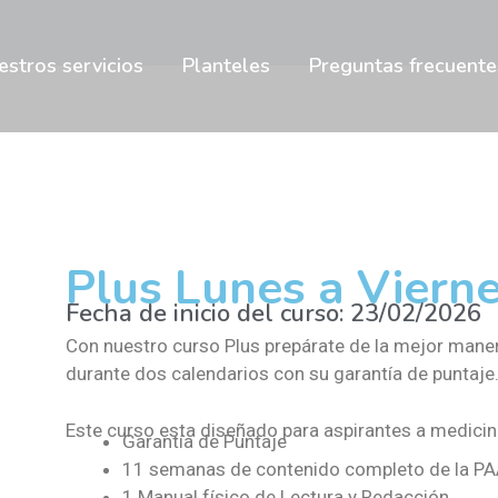
estros servicios
Planteles
Preguntas frecuente
Plus Lunes a Viern
Fecha de inicio del curso: 23/02/2026
Con nuestro curso Plus prepárate de la mejor maner
durante dos calendarios con su garantía de puntaje
Este curso esta diseñado para aspirantes a medic
Garantía de Puntaje
11 semanas de contenido completo de la P
1 Manual físico de Lectura y Redacción