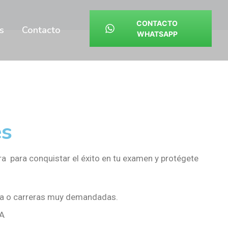
CONTACTO
s
Contacto
WHATSAPP
es
a para conquistar el éxito en tu examen y protégete
.
ina o carreras muy demandadas.
AA