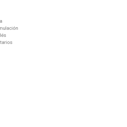
ca
imulación
lés
tarios