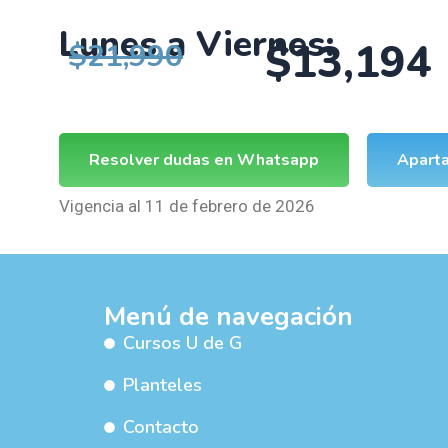
Lunes a Viernes:
$13,194
$21,990
Resolver dudas en Whatsapp
Aparta
Vigencia al 11 de febrero de 2026
Menú de navegación
Cursos U de G
Planteles
Contacto